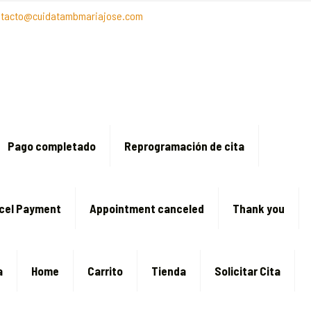
ntacto@cuidatambmariajose.com
Pago completado
Reprogramación de cita
cel Payment
Appointment canceled
Thank you
a
Home
Carrito
Tienda
Solicitar Cita