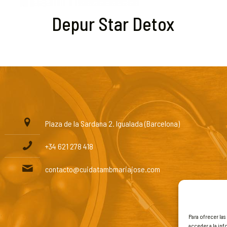
Depur Star Detox
Plaza de la Sardana 2. Igualada (Barcelona)
+34 621 278 418
contacto@cuidatambmariajose.com
Para ofrecer la
acceder a la inf