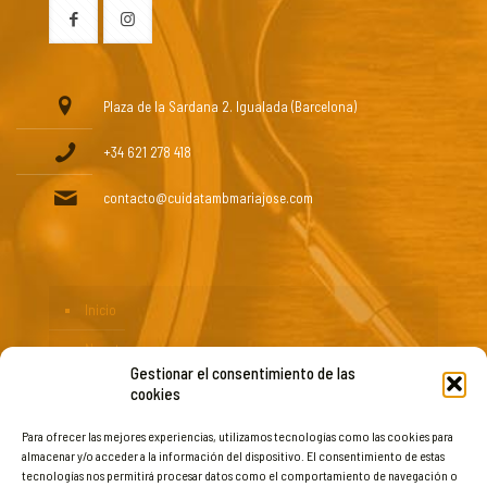
Plaza de la Sardana 2. Igualada (Barcelona)
+34 621 278 418
contacto@cuidatambmariajose.com
Inicio
Nosotros
Gestionar el consentimiento de las
Blog
cookies
Servicios
Para ofrecer las mejores experiencias, utilizamos tecnologías como las cookies para
almacenar y/o acceder a la información del dispositivo. El consentimiento de estas
Productos
tecnologías nos permitirá procesar datos como el comportamiento de navegación o