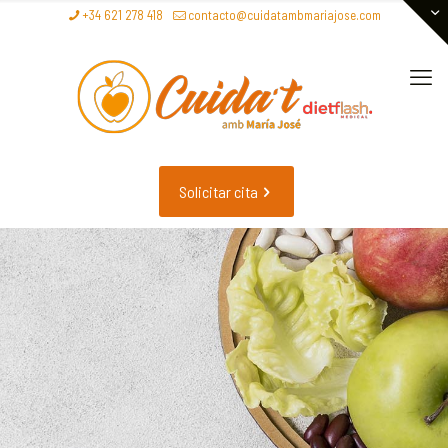
+34 621 278 418
contacto@cuidatambmariajose.com
Solicitar cita