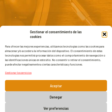
Inicio
Nosotros
Gestionar el consentimiento de las
Blog
cookies
Servicios
Para ofrecer las mejores experiencias, utilizamos tecnologías como las cookies para
almacenar y/o acceder a la información del dispositivo. El consentimiento de estas
Productos
tecnologías nos permitirá procesar datos como el comportamiento de navegación o
las identificaciones únicas en este sitio. No consentir o retirar el consentimiento,
Contacto
puede afectar negativamente a ciertas características y funciones.
Gestionar los servicios
Aceptar
Denegar
©2026 cuidatambmariajose.com. Todos los derechos reservados.
Web diseñada por
Aragón Marketing
Ver preferencias