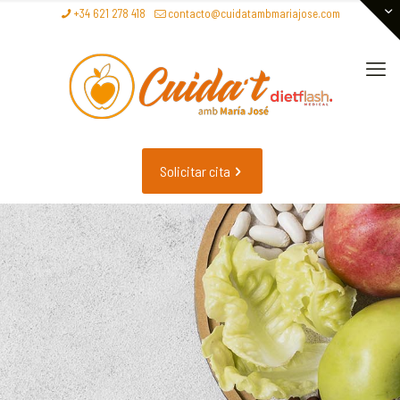
+34 621 278 418
contacto@cuidatambmariajose.com
Solicitar cita