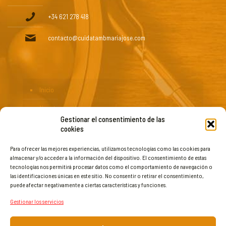
+34 621 278 418
Maderoterapia
contacto@cuidatambmariajose.com
60 m
60,00€
Duración:
Precio:
Inicio
Nosotros
Gestionar el consentimiento de las
Blog
cookies
Servicios
Para ofrecer las mejores experiencias, utilizamos tecnologías como las cookies para
almacenar y/o acceder a la información del dispositivo. El consentimiento de estas
Productos
tecnologías nos permitirá procesar datos como el comportamiento de navegación o
las identificaciones únicas en este sitio. No consentir o retirar el consentimiento,
Contacto
puede afectar negativamente a ciertas características y funciones.
Gestionar los servicios