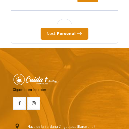
Next:
Personal
Acupuntura
60 m
60,00€
Duración:
Precio:
Síguenos en las redes:
Flores de Bach
60 m
60,00€
Duración:
Precio:
Plaza de la Sardana 2. Igualada (Barcelona)