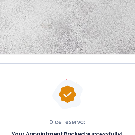
ID de reserva:
Your Appointment Booked successfully!