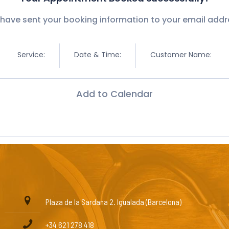
have sent your booking information to your email addr
Service:
Date & Time:
Customer Name:
Add to Calendar
Plaza de la Sardana 2. Igualada (Barcelona)
+34 621 278 418