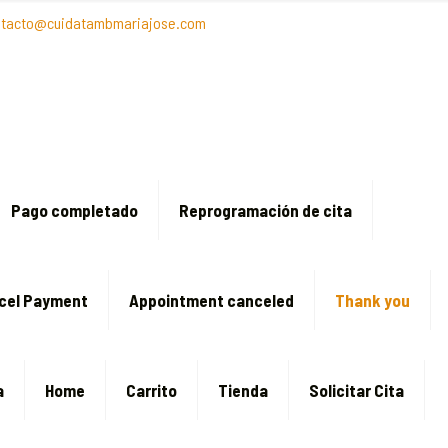
ntacto@cuidatambmariajose.com
Pago completado
Reprogramación de cita
cel Payment
Appointment canceled
Thank you
a
Home
Carrito
Tienda
Solicitar Cita